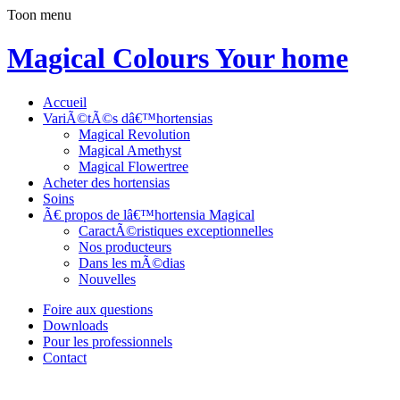
Toon menu
Magical Colours Your home
Accueil
VariÃ©tÃ©s dâ€™hortensias
Magical Revolution
Magical Amethyst
Magical Flowertree
Acheter des hortensias
Soins
Ã€ propos de lâ€™hortensia Magical
CaractÃ©ristiques exceptionnelles
Nos producteurs
Dans les mÃ©dias
Nouvelles
Foire aux questions
Downloads
Pour les professionnels
Contact