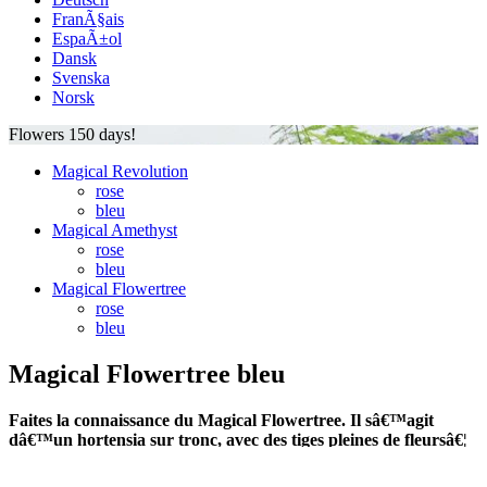
FranÃ§ais
EspaÃ±ol
Dansk
Svenska
Norsk
Flowers 150 days!
Magical Revolution
rose
bleu
Magical Amethyst
rose
bleu
Magical Flowertree
rose
bleu
Magical Flowertree bleu
Faites la connaissance du Magical Flowertree. Il sâ€™agit
dâ€™un hortensia sur tronc, avec des tiges pleines de fleursâ€¦
un arbuste fleuri donc. Le Magical Flowertree mesure quelque
40 centimÃ¨tres de hauteur et fleurit durant 150 jours. En