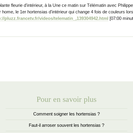
lante fleurie d'intérieur, à la Une ce matin sur Télématin avec Philipp
 home, le 1er hortensias d'intérieur qui change 4 fois de couleurs lors
p://pluzz.francetv.fr/videos/telematin_,139304942.html
[07:00 minut
Pour en savoir plus
Comment soigner les hortensias ?
Faut-il arroser souvent les hortensias ?