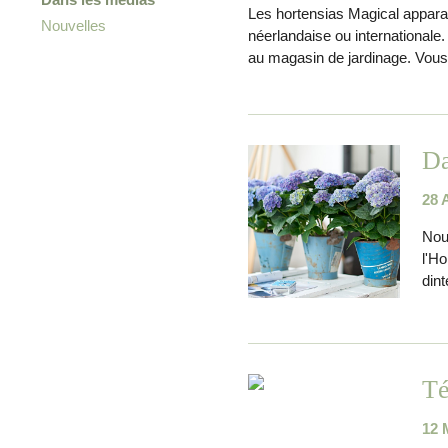
Les hortensias Magical apparai
Nouvelles
néerlandaise ou internationale
au magasin de jardinage. Vous
Da
28 
Nou
l'Ho
dint
Té
12 