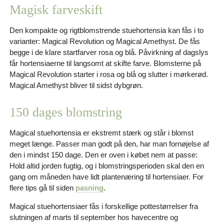
Magisk farveskift
Den kompakte og rigtblomstrende stuehortensia kan fås i to
varianter: Magical Revolution og Magical Amethyst. De fås
begge i de klare startfarver rosa og blå. Påvirkning af dagslys
får hortensiaerne til langsomt at skifte farve. Blomsterne på
Magical Revolution starter i rosa og blå og slutter i mørkerød.
Magical Amethyst bliver til sidst dybgrøn.
150 dages blomstring
Magical stuehortensia er ekstremt stærk og står i blomst
meget længe. Passer man godt på den, har man fornøjelse af
den i mindst 150 dage. Den er oven i købet nem at passe:
Hold altid jorden fugtig, og i blomstringsperioden skal den en
gang om måneden have lidt plantenæring til hortensiaer. For
flere tips gå til siden
pasning
.
Magical stuehortensiaer fås i forskellige pottestørrelser fra
slutningen af marts til september hos havecentre og