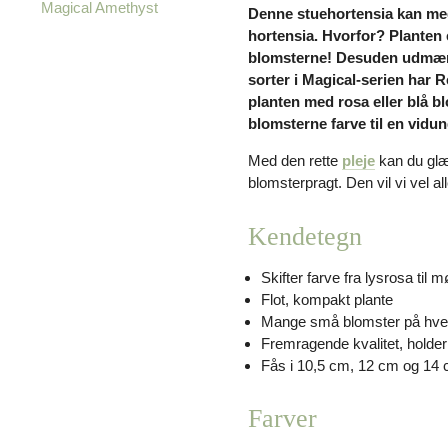
Magical Amethyst
Denne stuehortensia kan med 
hortensia. Hvorfor? Planten 
blomsterne! Desuden udmærk
sorter i Magical-serien har R
planten med rosa eller blå bl
blomsterne farve til en vidun
Med den rette
pleje
kan du glæ
blomsterpragt. Den vil vi vel al
Kendetegn
Skifter farve fra lysrosa til 
Flot, kompakt plante
Mange små blomster på hver
Fremragende kvalitet, holde
Fås i 10,5 cm, 12 cm og 14 
Farver