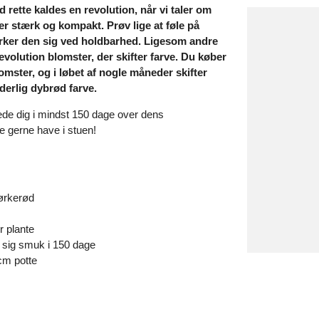
rette kaldes en revolution, når vi taler om
er stærk og kompakt. Prøv lige at føle på
er den sig ved holdbarhed. Ligesom andre
evolution blomster, der skifter farve. Du køber
omster, og i løbet af nogle måneder skifter
derlig dybrød farve.
de dig i mindst 150 dage over dens
le gerne have i stuen!
mørkerød
 plante
r sig smuk i 150 dage
cm potte