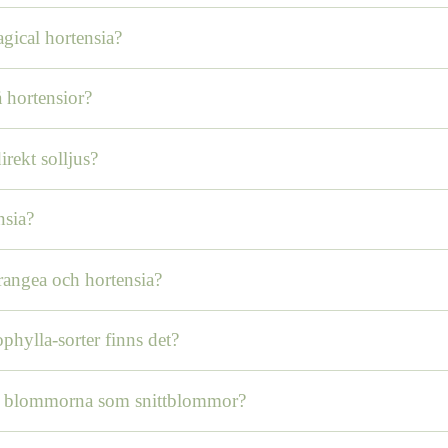
gical hortensia?
 hortensior?
irekt solljus?
nsia?
rangea och hortensia?
hylla-sorter finns det?
a blommorna som snittblommor?