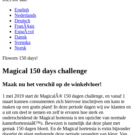
English
Nederlands
Deutsch
FranÃ§ais
EspaÃ±ol
Dansk
Svenska
Norsk
Flowers 150 days!
Magical 150 days challenge
Maak nu het verschil op de winkelvloer!
1 mei 2019 start de MagicalÂ® 150 dagen challenge, en vanaf 1
maart kunnen consumenten zich hiervoor inschrijven om kans te
maken op een gratis plant! In deze periode dagen wij uw klanten en
u uit om deel te nemen en zelf te ervaren hoe sterk en
onderscheidend de Magical hortensia is ten opzichte van normale
kamerhortensiaâ€™s. Bewezen is namelijk dat deze plant met
gemak 150 dagen bloeit. En de Magical hortensia is extra bijzonder
doordat de plant gedurende deze periode verandert van kleur. Van