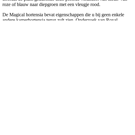
roze of blauw naar diepgroen met een vleugje rood.
De Magical hortensia bevat eigenschappen die u bij geen enkele
andere kamerhortensia terug zult zien. Onderzoek van Royal
FloraHolland* heeft uitgewezen dat de consument bereid is meer te
betalen wanneer de plant daadwerkelijk langer bloeit of de bloem
een bijzondere kleur/vorm heeft. Magical hortensia bevat beiden.
Om u te helpen dit verhaal te vertellen is de 'Challenge' in het
leven geroepen en bijpassend promotiemateriaal ontwikkeld
We hebben
een poster in verschillende formaten
beschikbaar en
eventueel tafelranden.
U kunt de digitale bestanden (A3)
bij ons opvragen
.
Het
fysieke promotiepakket
(inhoud 2x poster A3, 1x poster A1)
Ã â‚¬9,95 excl. verzendkosten kunt u
hier bestellen
. Vermeld a.u.b.
het gewenste aantal pakketten en het verzendadres.
De
Magical posterhouder
Ã â‚¬30,- excl. verzendkosten kunt u
hier bestellen
. Vermeld a.u.b. het gewenste aantal posterhouders en
het verzendadres.
Wij wensen u veel succes bij het uitrollen van de Challenge in uw
winkel en onder uw klanten. Indien u meer informatie wilt hebben