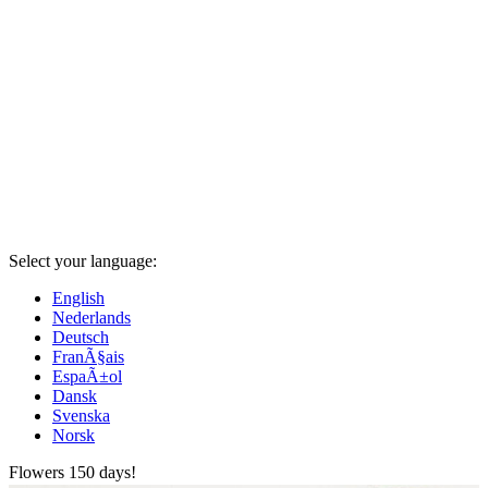
Select your language:
English
Nederlands
Deutsch
FranÃ§ais
EspaÃ±ol
Dansk
Svenska
Norsk
Flowers 150 days!